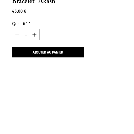
Bracelet "Akash"
Prix
45,00 €
Quantité
*
AJOUTER AU PANIER
Bracelet en laiton martelé et en cuir
noir
diamètre des pastilles laiton environ
2,5 cm
fermoir en acier inoxydable
rivets en métal, anneaux en bronze