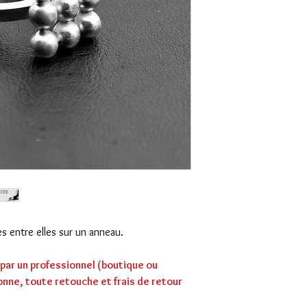
 entre elles sur un anneau.
e par un professionnel (boutique ou
 bonne, toute retouche et frais de retour