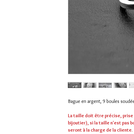
Bague en argent, 9 boules soudées
La taille doit être précise, pris
bijoutier), si la taille n'est pas
seront à la charge de la cliente.